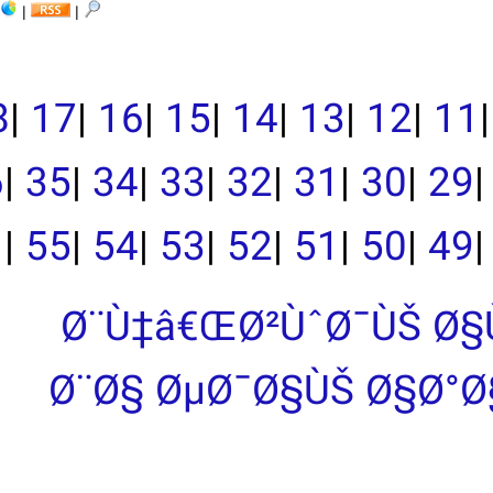
|
|
|
19
|
18
|
17
|
16
|
15
|
39
|
38
|
37
|
36
|
35
|
34
|
33
|
|
55
|
54
|
53
|
Ø¨Ù‡â€
Ø¨Ø§ Øµ